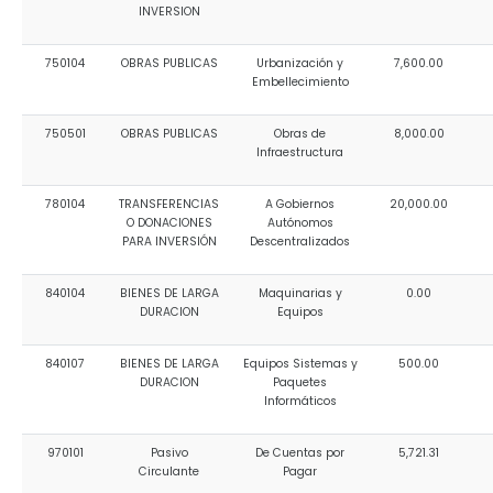
INVERSION
750104
OBRAS PUBLICAS
Urbanización y
7,600.00
Embellecimiento
750501
OBRAS PUBLICAS
Obras de
8,000.00
Infraestructura
780104
TRANSFERENCIAS
A Gobiernos
20,000.00
O DONACIONES
Autónomos
PARA INVERSIÓN
Descentralizados
840104
BIENES DE LARGA
Maquinarias y
0.00
DURACION
Equipos
840107
BIENES DE LARGA
Equipos Sistemas y
500.00
DURACION
Paquetes
Informáticos
970101
Pasivo
De Cuentas por
5,721.31
Circulante
Pagar