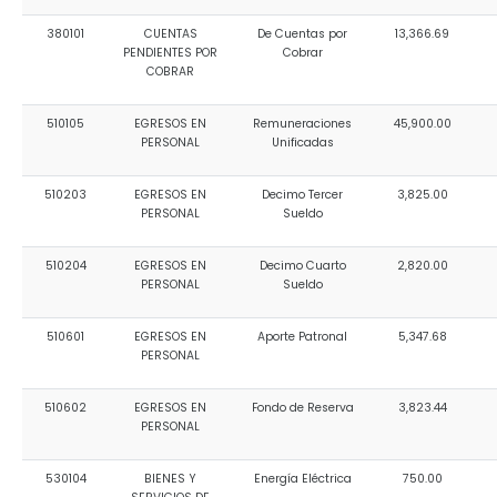
380101
CUENTAS
De Cuentas por
13,366.69
PENDIENTES POR
Cobrar
COBRAR
510105
EGRESOS EN
Remuneraciones
45,900.00
PERSONAL
Unificadas
510203
EGRESOS EN
Decimo Tercer
3,825.00
PERSONAL
Sueldo
510204
EGRESOS EN
Decimo Cuarto
2,820.00
PERSONAL
Sueldo
510601
EGRESOS EN
Aporte Patronal
5,347.68
PERSONAL
510602
EGRESOS EN
Fondo de Reserva
3,823.44
PERSONAL
530104
BIENES Y
Energía Eléctrica
750.00