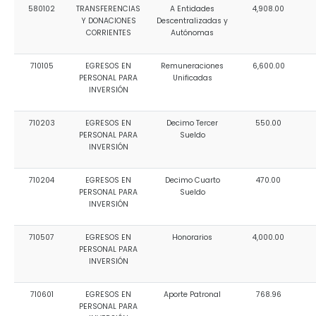
580102
TRANSFERENCIAS
A Entidades
4,908.00
Y DONACIONES
Descentralizadas y
CORRIENTES
Autónomas
710105
EGRESOS EN
Remuneraciones
6,600.00
PERSONAL PARA
Unificadas
INVERSIÓN
710203
EGRESOS EN
Decimo Tercer
550.00
PERSONAL PARA
Sueldo
INVERSIÓN
710204
EGRESOS EN
Decimo Cuarto
470.00
PERSONAL PARA
Sueldo
INVERSIÓN
710507
EGRESOS EN
Honorarios
4,000.00
PERSONAL PARA
INVERSIÓN
710601
EGRESOS EN
Aporte Patronal
768.96
PERSONAL PARA