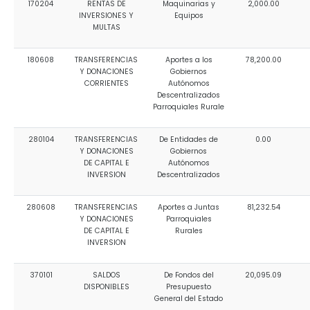
170204
RENTAS DE
Maquinarias y
2,000.00
Convocatorias
INVERSIONES Y
Equipos
MULTAS
GESTIÓN ADMINISTRATIVA
180608
TRANSFERENCIAS
Aportes a los
78,200.00
Plan de desarrollo y Ordenamiento Territorial - PD
Y DONACIONES
Gobiernos
CORRIENTES
Autónomos
Plan Anual Contratación - PAC
Descentralizados
Parroquiales Rurale
Plan Operativo Anual - POA
280104
TRANSFERENCIAS
De Entidades de
0.00
Convenios Institucionales
Y DONACIONES
Gobiernos
DE CAPITAL E
Autónomos
PRESUPUESTO: EJECUCIÓN Y REPORTES
INVERSION
Descentralizados
Cédulas presupuestarias y balances
280608
TRANSFERENCIAS
Aportes a Juntas
81,232.54
Y DONACIONES
Parroquiales
Procesos de contratación
DE CAPITAL E
Rurales
INVERSION
Ejecución Presupuestaria
Obras y proyectos
370101
SALDOS
De Fondos del
20,095.09
DISPONIBLES
Presupuesto
General del Estado