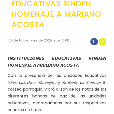
EDUCATIVAS RINDEN
Convocatorias
HOMENAJE A MARIANO
GESTIÓN ADMINISTRATIVA
ACOSTA
Plan de desarrollo y Ordenamiento Territorial - PD
Plan Anual Contratación - PAC
24 de Noviembre de 2025 a las 15:00
Plan Operativo Anual - POA
Convenios Institucionales
𝙄𝙉𝙎𝙏𝙄𝙏𝙐𝘾𝙄𝙊𝙉𝙀𝙎 𝙀𝘿𝙐𝘾𝘼𝙏𝙄𝙑𝘼𝙎 𝙍𝙄𝙉𝘿𝙀𝙉
PRESUPUESTO: EJECUCIÓN Y REPORTES
𝙃𝙊𝙈𝙀𝙉𝘼𝙅𝙀 𝘼 𝙈𝘼𝙍𝙄𝘼𝙉𝙊 𝘼𝘾𝙊𝙎𝙏𝘼
Cédulas presupuestarias y balances
Con la presencia de las Unidades Educativas
𝒮𝒾𝓁𝓋𝒾𝑜 𝐿𝓊𝒾𝓈 𝐻𝒶𝓇𝑜, 𝒫𝒾𝓂𝒶𝓂𝓅𝒾𝓇𝑜 𝓎 𝒫𝒶𝓇𝓉𝒾𝒸𝓊𝓁𝒶𝓇 𝐿𝒶 𝒟𝑜𝓁𝑜𝓇𝑜𝓈𝒶, el
Procesos de contratación
coliseo parroquial vibró al son de las notas de las
Ejecución Presupuestaria
diferentes bandas de paz de las unidades
Obras y proyectos
educativas, acompañadas por sus respectivos
cuadros de honor.